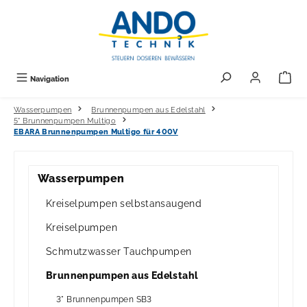
alt springen
Navigation
Wasserpumpen
Brunnenpumpen aus Edelstahl
5" Brunnenpumpen Multigo
EBARA Brunnenpumpen Multigo für 400V
Wasserpumpen
Kreiselpumpen selbstansaugend
Kreiselpumpen
Schmutzwasser Tauchpumpen
Brunnenpumpen aus Edelstahl
3" Brunnenpumpen SB3