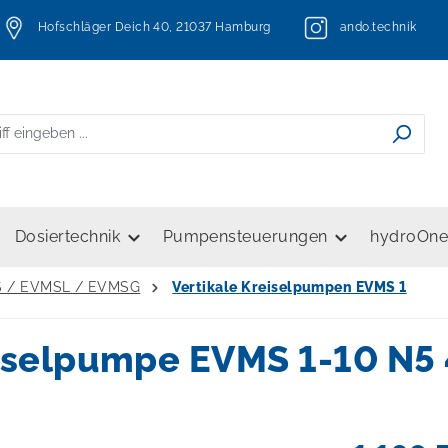
Hofschläger Deich 40, 21037 Hamburg
ando.technik
Dosiertechnik
Pumpensteuerungen
hydroOn
S / EVMSL / EVMSG
Vertikale Kreiselpumpen EVMS 1
iselpumpe EVMS 1-10 N5