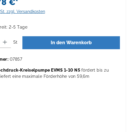
78 €*
wSt. zzgl. Versandkosten
eit: 2-5 Tage
 Gib den gewünschten Wert ein oder benutze die Schaltflächen um die Anza
St
In den Warenkorb
mer:
07857
chdruck-Kreiselpumpe EVMS 1-10 N5
fördert bis zu
liefert eine maximale Förderhöhe von 59,6m