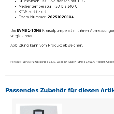
Druckanschluss: Ovalflansch mit 1" IG
Medientemperatur: -30 bis 140°C
KTW zertifiziert
Ebara Nummer:
26251020104
Die
EVMS 1-10N5
Kreiselpumpe ist mit ihren Abmessung
vergleichbar.
Abbildung kann vom Produkt abweichen.
Hersteller: EBARA Pumps Europe S.p.A., Elisabeth-Selbert-Straße 2, 63110 Rodgau-Jüges
Passendes Zubehör für diesen Arti
Produktgalerie überspringen