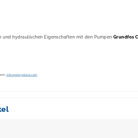
en und hydraulischen Eigenschaften mit den Pumpen
Grundfos C
heim,
info.epde@ebara.com
kel