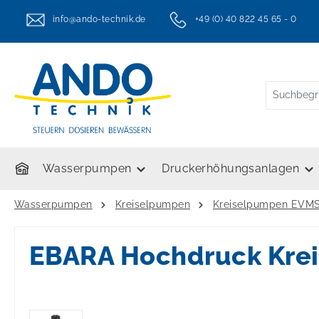
springen
Zur Hauptnavigation springen
info@ando-technik.de
+49 (0) 40 822 45 65 - 0
twt.header.serviceHotlineText
Wasserpumpen
Druckerhöhungsanlagen
Wasserpumpen
Kreiselpumpen
Kreiselpumpen EVM
EBARA Hochdruck Kre
Bildergalerie überspringen