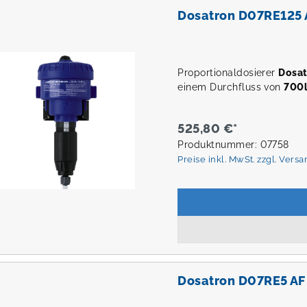
Dosatron D07RE125 
Proportionaldosierer
Dosa
einem Durchfluss von
700l
525,80 €*
Produktnummer: 07758
Preise inkl. MwSt. zzgl. Vers
Dosatron D07RE5 AF