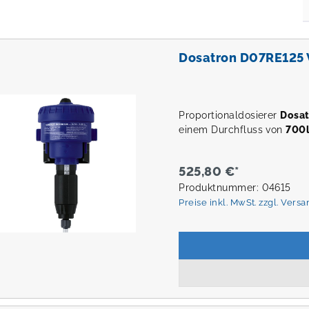
Dosatron D07RE125 
Proportionaldosierer
Dosa
einem Durchfluss von
700l
525,80 €*
Produktnummer: 04615
Preise inkl. MwSt. zzgl. Vers