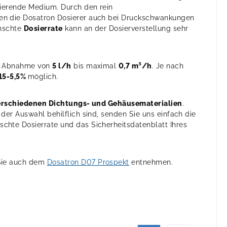
sierende Medium. Durch den rein
ten die Dosatron Dosierer auch bei Druckschwankungen
ünschte
Dosierrate
kann an der Dosierverstellung sehr
ne Abnahme von
5 l/h
bis maximal
0,7 m³/h
. Je nach
15-5,5%
möglich.
erschiedenen Dichtungs- und Gehäusematerialien
.
der Auswahl behilflich sind, senden Sie uns einfach die
hte Dosierrate und das Sicherheitsdatenblatt Ihres
 Sie auch dem
Dosatron D07 Prospekt
entnehmen.