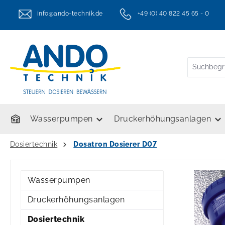
springen
Zur Hauptnavigation springen
info@ando-technik.de
+49 (0) 40 822 45 65 - 0
twt.header.serviceHotlineText
Wasserpumpen
Druckerhöhungsanlagen
Dosiertechnik
Dosatron Dosierer D07
Wasserpumpen
Druckerhöhungsanlagen
Dosiertechnik