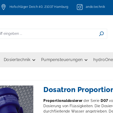
Hofschläger Deich 40, 21037 Hamburg
ando.technik
Dosiertechnik
Pumpensteuerungen
hydroOn
Dosatron Proportio
Proportionaldosierer
der Serie
D07
v
Dosierung von Flüssigkeiten. Die Dosie
durchfließende Wasser angetrieben. Der