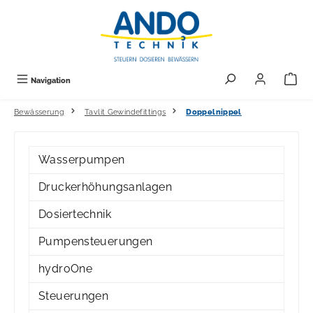
alt springen
Navigation
Bewässerung
Tavlit Gewindefittings
Doppelnippel
Wasserpumpen
Druckerhöhungsanlagen
Dosiertechnik
Pumpensteuerungen
hydroOne
Steuerungen