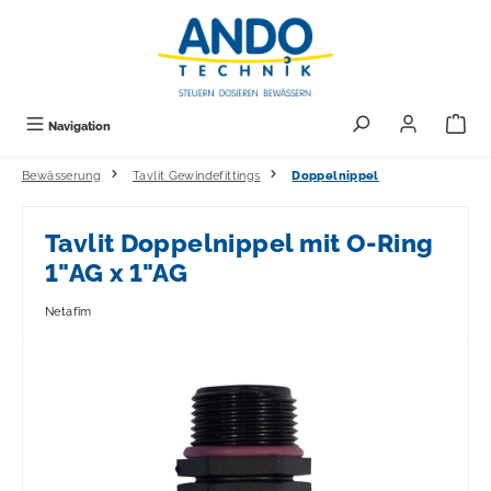
alt springen
Navigation
Bewässerung
Tavlit Gewindefittings
Doppelnippel
Tavlit Doppelnippel mit O-Ring
1"AG x 1"AG
Netafim
Bildergalerie überspringen