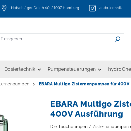
Hofschläger Deich 40, 21037 Hamburg
ando.technik
Dosiertechnik
Pumpensteuerungen
hydroOn
sternenpumpen
EBARA Multigo Zisternenpumpen für 400V
EBARA Multigo Zis
400V Ausführung
Die Tauchpumpen / Zisternenpumpen 