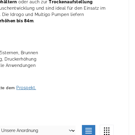
ehältern
oder auch zur
Trockenaufstellung
uschentwicklung und sind ideal für den Einsatz im
h. Die Idrogo und Multigo Pumpen liefern
rhöhen bis 84m
.
Zisternen, Brunnen
g, Druckerhöhung
elle Anwendungen
itte dem
Prospekt.