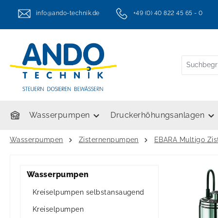
springen
Zur Hauptnavigation springen
info@ando-technik.de
+49 (0) 40 822 45 65 - 0
twt.header.serviceHotlineText
Wasserpumpen
Druckerhöhungsanlagen
Wasserpumpen
Zisternenpumpen
EBARA Multigo Zi
Wasserpumpen
Kreiselpumpen selbstansaugend
Kreiselpumpen