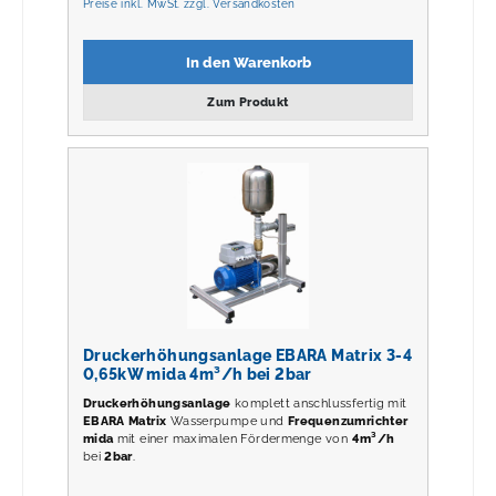
Preise inkl. MwSt. zzgl. Versandkosten
In den Warenkorb
Zum Produkt
Druckerhöhungsanlage EBARA Matrix 3-4
0,65kW mida 4m³/h bei 2bar
Druckerhöhungsanlage
komplett anschlussfertig mit
EBARA Matrix
Wasserpumpe und
Frequenzumrichter
mida
mit einer maximalen Fördermenge von
4m³/h
bei
2
bar
.