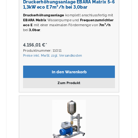
Druckerhöhungsanlage EBARA Matrix 5-6
1,3kW eco E 7m³/h bei 3,0bar
Druckerhöhungsanlage
komplett anschlussfertig mit
EBARA Matrix
Wasserpumpe und
Frequenzumrichter
eco E
mit einer maximalen Fördermenge von
7m³/h
bei
3,0
bar
.
4.156,01 €*
Produktnummer: 11011
Preise inkl. MwSt. zzgl. Versandkosten
In den Warenkorb
Zum Produkt