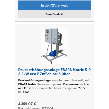
In den Warenkorb
Zum Produkt
Druckerhöhungsanlage EBARA Matrix 5-9
2,2kW eco E 7m³/h bei 5,0bar
Druckerhöhungsanlage
komplett anschlussfertig mit
EBARA Matrix
Wasserpumpe und
Frequenzumrichter
eco E
mit einer maximalen Fördermenge von
7m³/h
bei
5
bar
.
4.359,07 €*
Produktnummer: 3273864