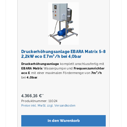
Druckerhöhungsanlage EBARA Matrix 5-8
2,2kW eco E 7m³/h bei 4,0bar
Druckerhöhungsanlage
komplett anschlussfertig mit
EBARA Matrix
Wasserpumpe und
Frequenzumrichter
eco E
mit einer maximalen Fördermenge von
7m³/h
bei
4,0
bar
.
4.366,16 €*
Produktnummer: 11024
Preise inkl. MwSt. zzgl. Versandkosten
In den Warenkorb