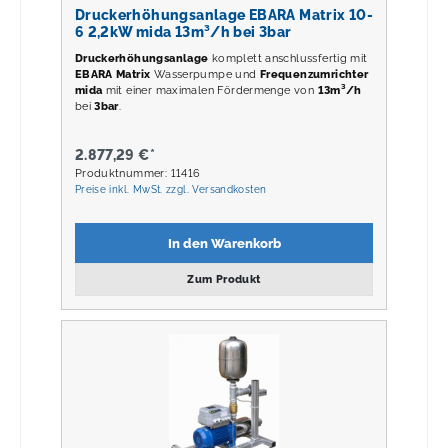
Druckerhöhungsanlage EBARA Matrix 10-
6 2,2kW mida 13m³/h bei 3bar
Druckerhöhungsanlage
komplett anschlussfertig mit
EBARA Matrix
Wasserpumpe und
Frequenzumrichter
mida
mit einer maximalen Fördermenge von
13m³/h
bei
3
bar
.
2.877,29 €*
Produktnummer: 11416
Preise inkl. MwSt. zzgl. Versandkosten
In den Warenkorb
Zum Produkt