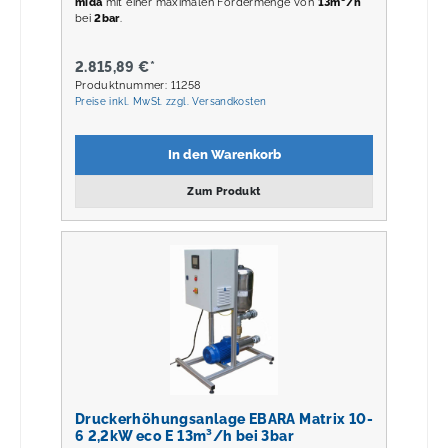
mida
mit einer maximalen Fördermenge von
13m³/h
bei
2
bar
.
2.815,89 €*
Produktnummer: 11258
Preise inkl. MwSt. zzgl. Versandkosten
In den Warenkorb
Zum Produkt
Druckerhöhungsanlage EBARA Matrix 10-
6 2,2kW eco E 13m³/h bei 3bar