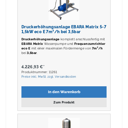
Druckerhöhungsanlage EBARA Matrix 5-7
1,5kW eco E 7m³/h bei 3,5bar
Druckerhöhungsanlage
komplett anschlussfertig mit
EBARA Matrix
Wasserpumpe und
Frequenzumrichter
eco E
mit einer maximalen Fördermenge von
7m³/h
bei
3,5
bar
.
4.226,93 €*
Produktnummer: 11261
Preise inkl. MwSt. zzgl. Versandkosten
In den Warenkorb
Zum Produkt