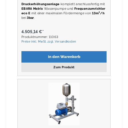
Druckerhöhungsanlage
komplett anschlussfertig mit
EBARA Matrix
Wasserpumpe und
Frequenzumrichter
eco E
mit einer maximalen Fördermenge von
13m³/h
bei
3
bar
.
4.505,14 €*
Produktnummer: 11063
Preise inkl. MwSt. zzgl. Versandkosten
In den Warenkorb
Zum Produkt