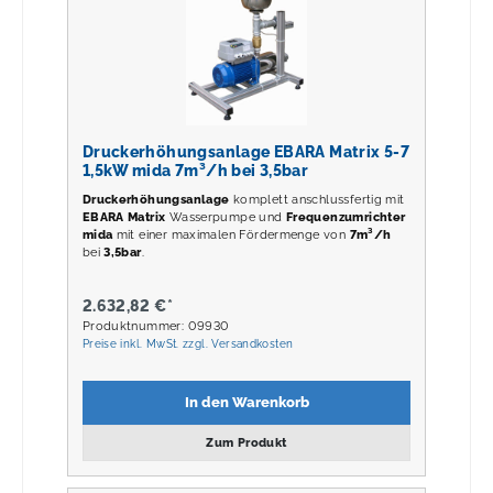
Druckerhöhungsanlage EBARA Matrix 5-7
1,5kW mida 7m³/h bei 3,5bar
Druckerhöhungsanlage
komplett anschlussfertig mit
EBARA Matrix
Wasserpumpe und
Frequenzumrichter
mida
mit einer maximalen Fördermenge von
7m³/h
bei
3,5
bar
.
2.632,82 €*
Produktnummer: 09930
Preise inkl. MwSt. zzgl. Versandkosten
In den Warenkorb
Zum Produkt