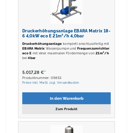
Druckerhöhungsanlage EBARA Matrix 18-
6 4,0kW eco E 21m³/h 4,0bar
Druckerhöhungsanlage
komplett anschlussfertig mit
EBARA Matrix
Wasserpumpe und
Frequenzumrichter
eco E
mit einer maximalen Fördermenge von
21m³/h
bei
4
bar
.
5.017,28 €*
Produktnummer: 09853
Preise inkl. MwSt. zzgl. Versandkosten
In den Warenkorb
Zum Produkt