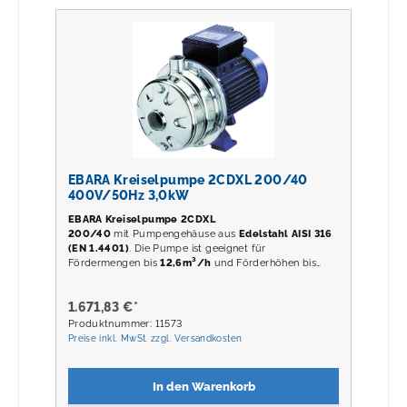
EBARA Kreiselpumpe 2CDXL 200/40
400V/50Hz 3,0kW
EBARA Kreiselpumpe 2CDXL
200/40
mit Pumpengehäuse aus
Edelstahl AISI 316
(EN 1.4401)
. Die Pumpe ist geeignet für
Fördermengen bis
12,6m³/h
und Förderhöhen bis
62,5m
.
1.671,83 €*
Produktnummer: 11573
Preise inkl. MwSt. zzgl. Versandkosten
In den Warenkorb