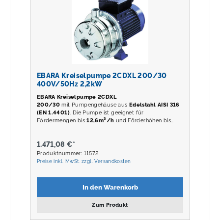
EBARA Kreiselpumpe 2CDXL 200/30
400V/50Hz 2,2kW
EBARA Kreiselpumpe 2CDXL
200/30
mit Pumpengehäuse aus
Edelstahl AISI 316
(EN 1.4401)
. Die Pumpe ist geeignet für
Fördermengen bis
12,6m³/h
und Förderhöhen bis
52m
.
1.471,08 €*
Produktnummer: 11572
Preise inkl. MwSt. zzgl. Versandkosten
In den Warenkorb
Zum Produkt