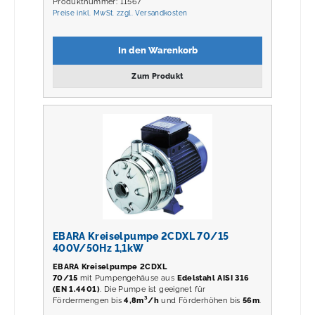
Produktnummer: 11567
Preise inkl. MwSt. zzgl. Versandkosten
In den Warenkorb
Zum Produkt
EBARA Kreiselpumpe 2CDXL 70/15
400V/50Hz 1,1kW
EBARA Kreiselpumpe 2CDXL
70/15
mit Pumpengehäuse aus
Edelstahl AISI 316
(EN 1.4401)
. Die Pumpe ist geeignet für
Fördermengen bis
4,8m³/h
und Förderhöhen bis
56m
.