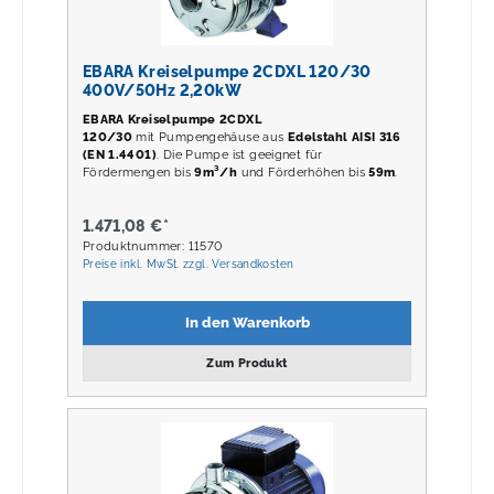
EBARA Kreiselpumpe 2CDXL 120/30
400V/50Hz 2,20kW
EBARA Kreiselpumpe 2CDXL
120/30
mit Pumpengehäuse aus
Edelstahl AISI 316
(EN 1.4401)
. Die Pumpe ist geeignet für
Fördermengen bis
9m³/h
und Förderhöhen bis
59m
.
1.471,08 €*
Produktnummer: 11570
Preise inkl. MwSt. zzgl. Versandkosten
In den Warenkorb
Zum Produkt