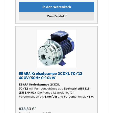
In den Warenkorb
Zum Produkt
EBARA Kreiselpumpe 2CDXL 70/12
400V/50Hz 0,90kW
EBARA Kreiselpumpe 2CDXL
70/12
mit Pumpengehäuse aus
Edelstahl AISI 316
(EN 1.4401)
. Die Pumpe ist geeignet für
Fördermengen bis
4,8m³/h
und Förderhöhen bis
48m
.
838,83 €*