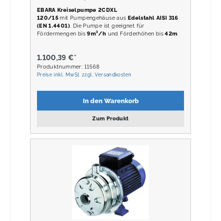
EBARA Kreiselpumpe 2CDXL
120/15
mit Pumpengehäuse aus
Edelstahl AISI 316
(EN 1.4401)
. Die Pumpe ist geeignet für
Fördermengen bis
9m³/h
und Förderhöhen bis
42m
.
1.100,39 €*
Produktnummer: 11568
Preise inkl. MwSt. zzgl. Versandkosten
In den Warenkorb
Zum Produkt