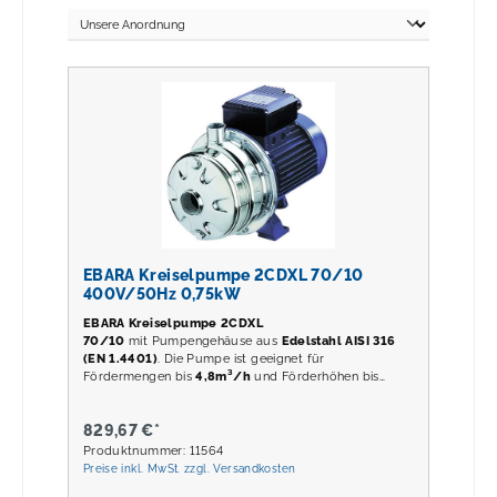
EBARA Kreiselpumpe 2CDXL 70/10
400V/50Hz 0,75kW
EBARA Kreiselpumpe 2CDXL
70/10
mit Pumpengehäuse aus
Edelstahl AISI 316
(EN 1.4401)
. Die Pumpe ist geeignet für
Fördermengen bis
4,8m³/h
und Förderhöhen bis
38,5m
.
829,67 €*
Produktnummer: 11564
Preise inkl. MwSt. zzgl. Versandkosten