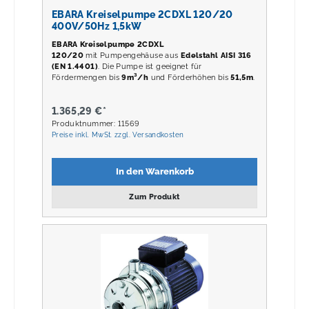
EBARA Kreiselpumpe 2CDXL 120/20
400V/50Hz 1,5kW
EBARA Kreiselpumpe 2CDXL
120/20
mit Pumpengehäuse aus
Edelstahl AISI 316
(EN 1.4401)
. Die Pumpe ist geeignet für
Fördermengen bis
9m³/h
und Förderhöhen bis
51,5m
.
1.365,29 €*
Produktnummer: 11569
Preise inkl. MwSt. zzgl. Versandkosten
In den Warenkorb
Zum Produkt