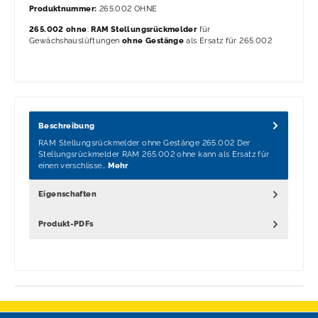
Produktnummer:
265.002 OHNE
265.002 ohne
:
RAM Stellungsrückmelder
für
Gewächshauslüftungen
ohne Gestänge
als Ersatz für 265.002
Beschreibung
RAM Stellungsrückmelder ohne Gestänge 265.002 Der
Stellungsrückmelder RAM 265.002 ohne kann als Ersatz für
einen verschlisse…
Mehr
Eigenschaften
Produkt-PDFs