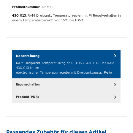
Produktnummer:
430.013
430.013
: RAM Dreipunkt Temperaturregler mit PI Regelverhalten in
einem Temperaturbereich von 15°C bis 105°C.
Beschreibung
RAM Dreipunkt Temperaturregler 15..105°C 430.013 Der RAM
430.013 ist ein
elektronischer Temperaturregeler mit Dreipunktausg…
Mehr
Eigenschaften
Produkt-PDFs
Passendes Zubehör für diesen Artikel