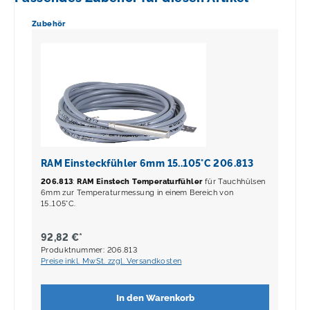
Produktgalerie überspringen
Zubehör
RAM Einsteckfühler 6mm 15..105°C 206.813
206.813
:
RAM Einstech Temperaturfühler
für Tauchhülsen
6mm zur Temperaturmessung in einem Bereich von
15..105°C.
92,82 €*
Produktnummer: 206.813
Preise inkl. MwSt. zzgl. Versandkosten
In den Warenkorb