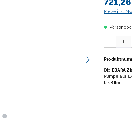
721,26
Preise inkl. M
Versandber
Produkt Anzahl:
Produktnum
Die
EBARA Z
Pumpe aus Ed
bis
48m
.