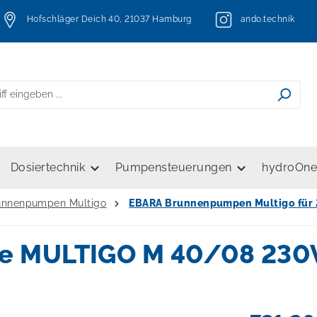
Hofschläger Deich 40, 21037 Hamburg
ando.technik
Dosiertechnik
Pumpensteuerungen
hydroOn
runnenpumpen Multigo
EBARA Brunnenpumpen Multigo für
pe MULTIGO M 40/08 23