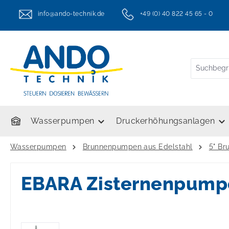
springen
Zur Hauptnavigation springen
info@ando-technik.de
+49 (0) 40 822 45 65 - 0
twt.header.serviceHotlineText
Wasserpumpen
Druckerhöhungsanlagen
Wasserpumpen
Brunnenpumpen aus Edelstahl
5" B
EBARA Zisternenpum
Bildergalerie überspringen