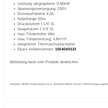
Leistung (abgegeben): 0,60kW
Spannungsversorgung: 230V
Stromaufnahme: 4,3A
Kabellänge 20m
Druckstutzen 1 1/4" IG
Saugstutzen 1 1/4" IG
max. Förderhöhe: 48m
max. Förderleistung: 4,8m³/h
integrierter Thermoschutzschalter
Ebara Artikelnummer:
1564040121
Abbildung kann vom Produkt abweichen.
Hersteller: EBARA Pumps Europe S.p.A.
,
Elisabeth-Selbert-Straße 2
,
63110 Rodgau-Jügesh