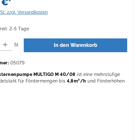
 €*
wSt. zzgl. Versandkosten
eit: 2-5 Tage
 Gib den gewünschten Wert ein oder benutze die Schaltflächen um die Anza
St
In den Warenkorb
mer:
05079
isternenpumpe MULTIGO M 40/08
ist eine mehrstufige
elstahl für Fördermengen bis
4,8m³/h
und Förderhöhen