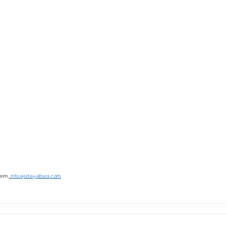
eim
,
info.epde@ebara.com