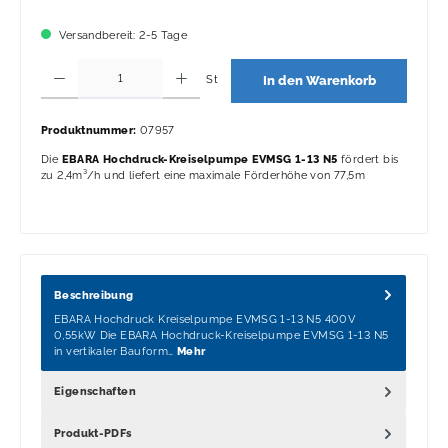
Versandbereit: 2-5 Tage
Produkt Anzahl: Gib den gewünschten Wert ein oder benutze die Schaltflächen 
St
In den Warenkorb
Produktnummer:
07957
Die
EBARA Hochdruck-Kreiselpumpe EVMSG 1-13 N5
fördert bis
zu 2,4m³/h und liefert eine maximale Förderhöhe von 77,5m
Beschreibung
EBARA Hochdruck Kreiselpumpe EVMSG 1-13 N5 400V
0,55kW Die EBARA Hochdruck-Kreiselpumpe EVMSG 1-13 N5
in vertikaler Bauform…
Mehr
Eigenschaften
Produkt-PDFs