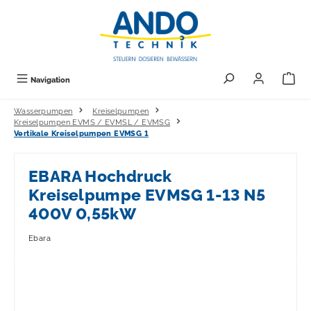
alt springen
Navigation
Wasserpumpen
Kreiselpumpen
Kreiselpumpen EVMS / EVMSL / EVMSG
Vertikale Kreiselpumpen EVMSG 1
EBARA Hochdruck
Kreiselpumpe EVMSG 1-13 N5
400V 0,55kW
Ebara
Bildergalerie überspringen