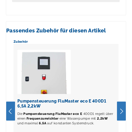
Passendes Zubehör für diesen Artikel
Produktgalerie überspringen
Zubehör
Pumpensteuerung FluMaster eco E 400D1
6,5A 2,2kW
Die
Pumpensteuerung FluMaster eco E
400D1 regelt über
einen
Frequenzumrichter
eine Wasserpumpe mit
2,2kW
und maximal
6,5A
auf konstanten Systemdruck.