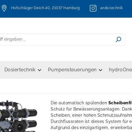
Hofschläger Deich 40, 21037 Hamburg
ando.technik
Dosiertechnik
Pumpensteuerungen
hydroOn
Die automatisch spülenden
Scheibenfi
Schutz für Bewässerungsanlagen. Dank e
Scheiben, einer hohen Schmutzaufnahme
Durchflussraten ist dieses System für 
Aufgrund des einzigartigem, erweiterba