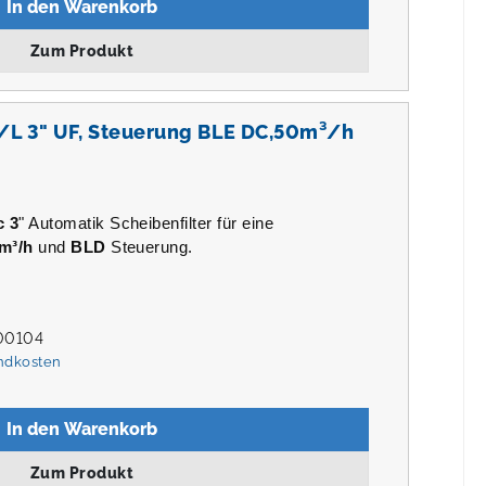
In den Warenkorb
Zum Produkt
/L 3" UF, Steuerung BLE DC,50m³/h
c 3
" Automatik Scheibenfilter für eine
m³/h
und
BLD
Steuerung.
00104
andkosten
In den Warenkorb
Zum Produkt