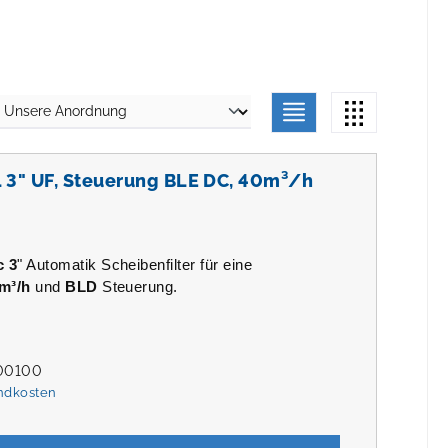
L 3" UF, Steuerung BLE DC, 40m³/h
c 3
" Automatik Scheibenfilter für eine
m³/h
und
BLD
Steuerung.
00100
andkosten