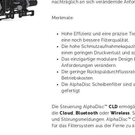
nachträglich an sich verändernde Anfor
Merkmale:
Hohe Effizienz und eine präzise Ti
eine noch bessere Filterqualität.
Die hohe Schmutzaufnahmekapazitä
einen geringen Druckverlust und s
Das einzigartige modulare Design b
Anforderungen verändern.
Die geringe Rückspüldurchflussrat
Betriebskosten.
Die AlphaDisc Scheibenfilter sind 
gefertigt
Die Steuerung AlphaDisc™
CLD
ermögli
die
Cloud
,
Bluetooth
oder
Wireless
. 
und Störungsmeldungen. AlphaDisc™ CL
für das Filtersystem aus der Ferne zu 