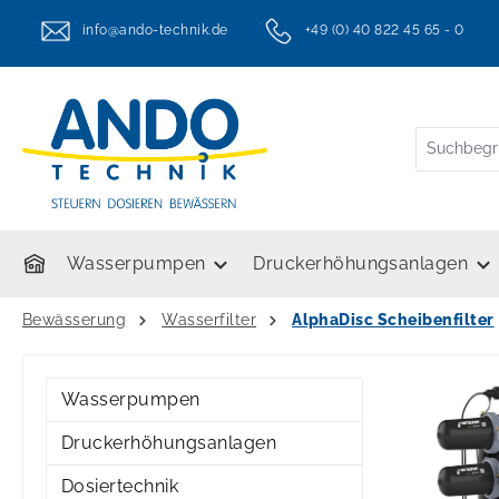
springen
Zur Hauptnavigation springen
info@ando-technik.de
+49 (0) 40 822 45 65 - 0
twt.header.serviceHotlineText
Wasserpumpen
Druckerhöhungsanlagen
Bewässerung
Wasserfilter
AlphaDisc Scheibenfilter
Wasserpumpen
Druckerhöhungsanlagen
Dosiertechnik