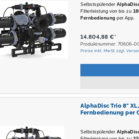
Selbstspülender
AlphaDis
Filterleistung von bis zu
18
Fernbedienung
per App.
14.804,88 €*
Produktnummer: 70606-0
Preise inkl. MwSt. zzgl. Vers
AlphaDisc Trio 8" X
Fernbedienung per 
Selbstspülender
AlphaDis
Filterleistung von bis zu
27