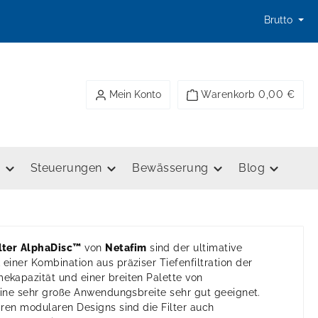
Brutto
Mein Konto
Warenkorb
0,00 €
e
Steuerungen
Bewässerung
Blog
lter
AlphaDisc™
von
Netafim
sind der ultimative
iner Kombination aus präziser Tiefenfiltration der
kapazität und einer breiten Palette von
eine sehr große Anwendungsbreite sehr gut geeignet.
ren modularen Designs sind die Filter auch