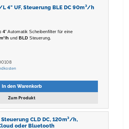
/L 4" UF, Steuerung BLE DC 90m³/h
c 4
" Automatik Scheibenfilter für eine
m³/h
und
BLD
Steuerung.
00108
andkosten
In den Warenkorb
Zum Produkt
F, Steuerung CLD DC, 120m³/h,
Cloud oder Bluetooth