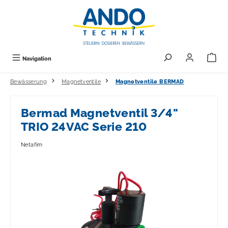
alt springen
Navigation
Bewässerung
Magnetventile
Magnetventile BERMAD
Bermad Magnetventil 3/4"
TRIO 24VAC Serie 210
Netafim
Bildergalerie überspringen