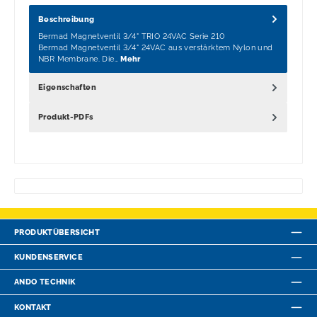
Beschreibung
Bermad Magnetventil 3/4" TRIO 24VAC Serie 210
Bermad Magnetventil 3/4" 24VAC aus verstärktem Nylon und
NBR Membrane. Die…
Mehr
Eigenschaften
Produkt-PDFs
PRODUKTÜBERSICHT
KUNDENSERVICE
ANDO TECHNIK
KONTAKT