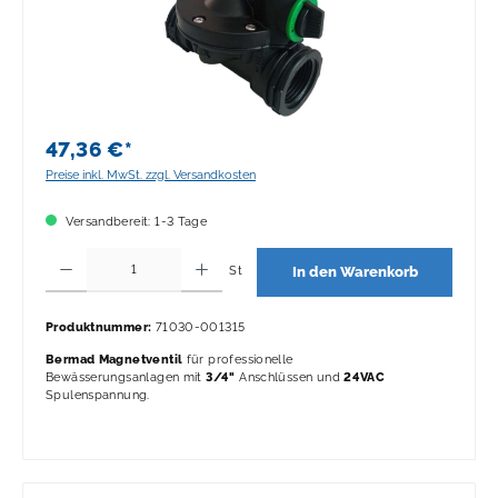
47,36 €*
Preise inkl. MwSt. zzgl. Versandkosten
Versandbereit: 1-3 Tage
Produkt Anzahl: Gib den gewünschten Wert ein oder benutze die Schaltflächen 
St
In den Warenkorb
Produktnummer:
71030-001315
Bermad Magnetventil
für professionelle
Bewässerungsanlagen mit
3/4"
Anschlüssen und
24VAC
Spulenspannung.