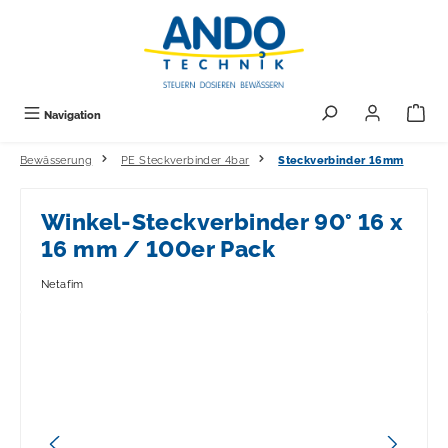
alt springen
Navigation
Bewässerung
PE Steckverbinder 4bar
Steckverbinder 16mm
Winkel-Steckverbinder 90° 16 x
16 mm / 100er Pack
Netafim
Bildergalerie überspringen