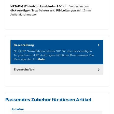
NETAFIM Winkelsteckverbinder 90°
zum Verbinden von
dickwandigen Tropfrohren
und
PE-Leitungen
mit 16mm
Außendurchmesser
Beschreibung
NETAFIM Winkelsteckverbiner 90° für alle dickwandigen
Tropfrohre und PE-Leitungen mit 16mm Durchmesser. Die
Montage der St…
Mehr
Eigenschaften
Passendes Zubehör für diesen Artikel
Produktgalerie überspringen
Zubehör