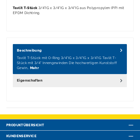
Tavlit T-Stück
3/4"IG x 3/4"IG x 3/4"IG aus Polypropylen (PP) mit
EPDM Dichtring.
Beschreibung
Tavlit T-Stück mit O-Ring 3/4"IG x 3/4"IG x 3/4"IG Tavlit T-
Stück mit 3/4" Innengewinden Die hochwertigen Kunststoff
Gewin…
Mehr
Eigenschaften
PRODUKTÜBERSICHT
KUNDENSERVICE