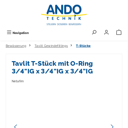
alt springen
Navigation
Bewässerung
Tavlit Gewindefittings
T-Stücke
Tavlit T-Stück mit O-Ring
3/4"IG x 3/4"IG x 3/4"IG
Netafim
Bildergalerie überspringen