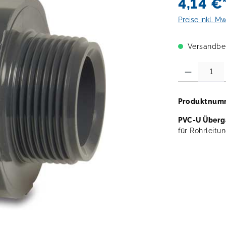
4,14 €
Preise inkl. M
Versandber
Produkt Anzahl:
Produktnum
PVC-U Überg
für Rohrleitu