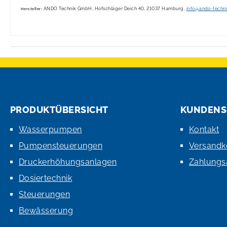
ANDO Technik GmbH, Hofschläger Deich 40, 21037 Hamburg,
info@ando-techn
Hersteller:
PRODUKTÜBERSICHT
KUNDENS
Wasserpumpen
Kontakt
Pumpensteuerungen
Versandk
Druckerhöhungsanlagen
Zahlungs
Dosiertechnik
Steuerungen
Bewässerung