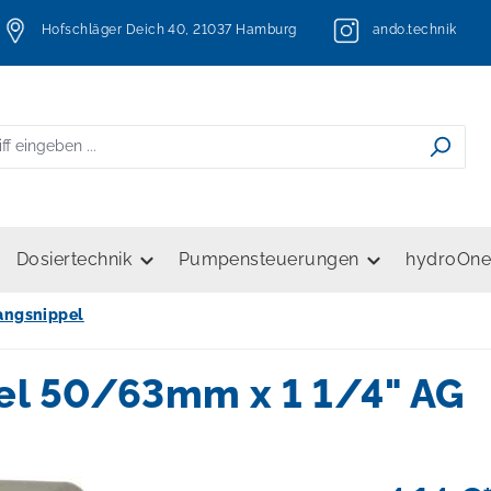
Hofschläger Deich 40, 21037 Hamburg
ando.technik
Dosiertechnik
Pumpensteuerungen
hydroOn
angsnippel
l 50/63mm x 1 1/4" AG