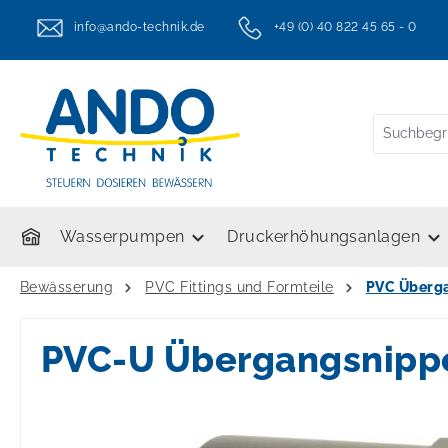
springen
Zur Hauptnavigation springen
info@ando-technik.de
+49 (0) 40 822 45 65 - 0
twt.header.serviceHotlineText
Wasserpumpen
Druckerhöhungsanlagen
Bewässerung
PVC Fittings und Formteile
PVC Überg
PVC-U Übergangsnippe
Bildergalerie überspringen