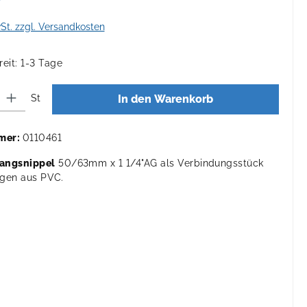
*
wSt. zzgl. Versandkosten
eit: 1-3 Tage
 Gib den gewünschten Wert ein oder benutze die Schaltflächen um die Anza
St
In den Warenkorb
mer:
0110461
angsnippel
50/63mm x 1 1/4"AG als Verbindungsstück
ngen aus PVC.