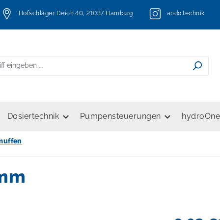
Hofschläger Deich 40, 21037 Hamburg
ando.technik
Dosiertechnik
Pumpensteuerungen
hydroOn
muffen
5mm