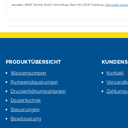
ANDO Technik GmbH, Hofschläger Deich 40, 21037 Hamburg,
info@ando-techn
Hersteller:
PRODUKTÜBERSICHT
KUNDENS
Wasserpumpen
Kontakt
Pumpensteuerungen
Versandk
Druckerhöhungsanlagen
Zahlungs
Dosiertechnik
Steuerungen
Bewässerung