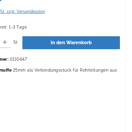
*
wSt. zzgl. Versandkosten
eit: 1-3 Tage
 Gib den gewünschten Wert ein oder benutze die Schaltflächen um die Anza
St
In den Warenkorb
mer:
0110647
muffe
25mm als Verbindungsstück für Rohrleitungen aus