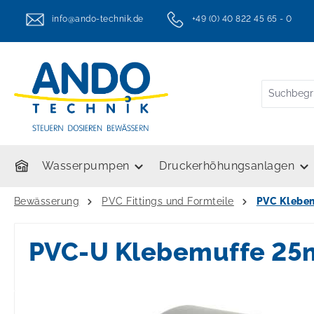
springen
Zur Hauptnavigation springen
info@ando-technik.de
+49 (0) 40 822 45 65 - 0
twt.header.serviceHotlineText
Wasserpumpen
Druckerhöhungsanlagen
Bewässerung
PVC Fittings und Formteile
PVC Klebe
PVC-U Klebemuffe 2
Bildergalerie überspringen