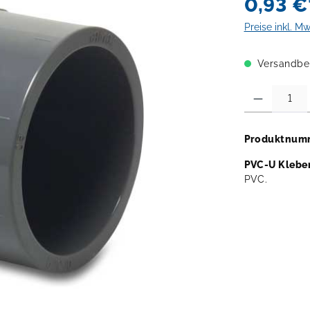
0,93 €
Preise inkl. M
Versandber
Produkt Anzahl:
Produktnum
PVC-U Klebe
PVC.