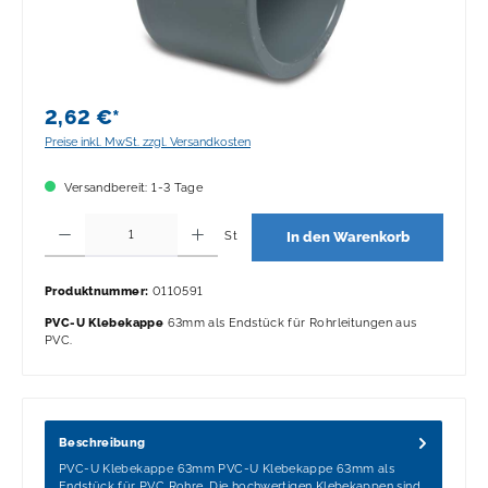
2,62 €*
Preise inkl. MwSt. zzgl. Versandkosten
Versandbereit: 1-3 Tage
Produkt Anzahl: Gib den gewünschten Wert ein oder benutze die Schaltflächen 
St
In den Warenkorb
Produktnummer:
0110591
PVC-U Klebekappe
63mm als Endstück für Rohrleitungen aus
PVC.
Beschreibung
PVC-U Klebekappe 63mm PVC-U Klebekappe 63mm als
Endstück für PVC Rohre. Die hochwertigen Klebekappen sind