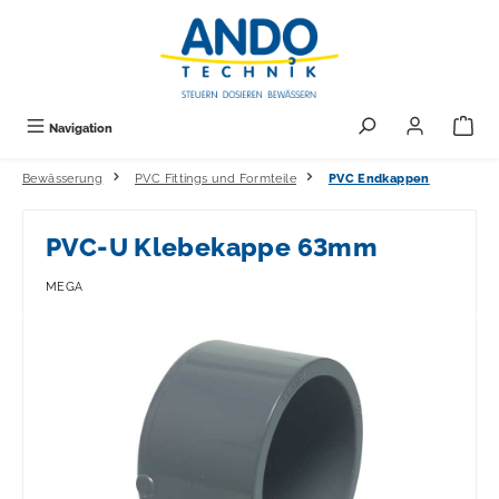
alt springen
Navigation
Bewässerung
PVC Fittings und Formteile
PVC Endkappen
PVC-U Klebekappe 63mm
MEGA
Bildergalerie überspringen