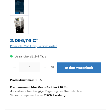
2.096,76 €*
Preise inkl. MwSt. zzgl. Versandkosten
Versandbereit: 2-5 Tage
Produkt Anzahl: Gib den gewünschten Wert ein oder benutze die Schaltflächen 
St
In den Warenkorb
Produktnummer:
06252
Frequenzumrichter
Vasco E-drive 418
für
die verbrauchsabhängige Regelung der Drehzahl Ihrer
Wasserpumpe mit bis zu
7,5kW Leistung.