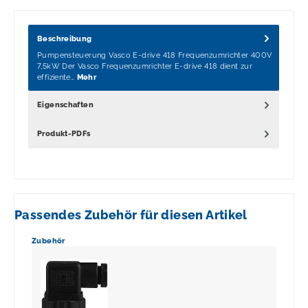
Beschreibung
Pumpensteuerung Vasco E-drive 418 Frequenzumrichter 400V
7,5kW Der Vasco Frequenzumrichter E-drive 418 dient zur
effiziente…
Mehr
Eigenschaften
Produkt-PDFs
Passendes Zubehör für diesen Artikel
Produktgalerie überspringen
Zubehör