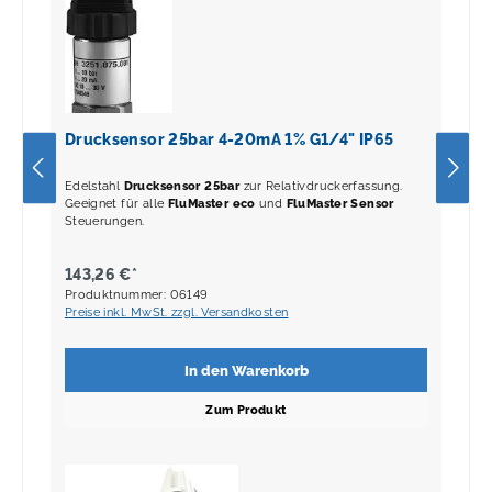
Drucksensor 25bar 4-20mA 1% G1/4" IP65
Edelstahl
Drucksensor
25bar
zur Relativdruckerfassung.
Geeignet für alle
FluMaster eco
und
FluMaster Sensor
Steuerungen.
143,26 €*
Produktnummer: 06149
Preise inkl. MwSt. zzgl. Versandkosten
In den Warenkorb
Zum Produkt