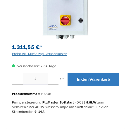
1.311,55 €*
Preise inkl. MwSt. zzgl. Versandkosten
Versandbereit: 7-14 Tage
Produkt Anzahl: Gib den gewünschten Wert ein oder benutze die Schaltflächen 
St
In den Warenkorb
Produktnummer:
10708
Pumpensteuerung
FluMaster Softstart
400S1
5,5kW
zum
Schalten einer 400V Wasserpumpe mit Sanftanlauf Funktion,
Strombereich
9-14A
.