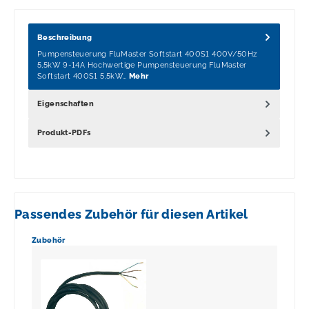
Beschreibung
Pumpensteuerung FluMaster Softstart 400S1 400V/50Hz
5,5kW 9-14A Hochwertige Pumpensteuerung FluMaster
Softstart 400S1 5,5kW…
Mehr
Eigenschaften
Produkt-PDFs
Passendes Zubehör für diesen Artikel
Produktgalerie überspringen
Zubehör