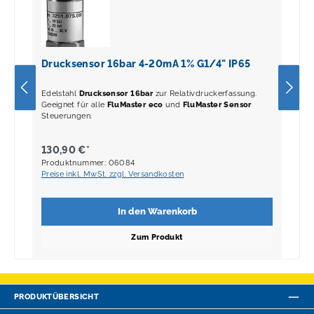
Drucksensor 16bar 4-20mA 1% G1/4" IP65
Edelstahl
Drucksensor
16bar
zur Relativdruckerfassung.
Geeignet für alle
FluMaster eco
und
FluMaster Sensor
Steuerungen.
130,90 €*
Produktnummer: 06084
Preise inkl. MwSt. zzgl. Versandkosten
In den Warenkorb
Zum Produkt
PRODUKTÜBERSICHT