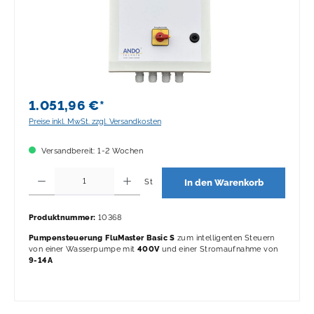
1.051,96 €*
Preise inkl. MwSt. zzgl. Versandkosten
Versandbereit: 1-2 Wochen
Produkt Anzahl: Gib den gewünschten Wert ein oder benutze die Schaltflächen 
St
In den Warenkorb
Produktnummer:
10368
Pumpensteuerung FluMaster Basic S
zum intelligenten Steuern
von einer Wasserpumpe mit
400V
und einer Stromaufnahme von
9-14A