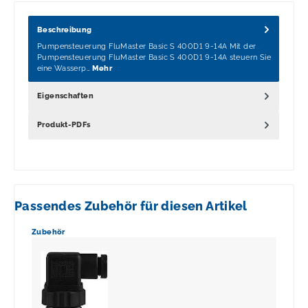
Beschreibung
Pumpensteuerung FluMaster Basic S 400D1 9-14A Mit der
Pumpensteuerung FluMaster Basic S 400D1 9-14A steuern Sie
eine Wasserp…
Mehr
Eigenschaften
Produkt-PDFs
Passendes Zubehör für diesen Artikel
Produktgalerie überspringen
Zubehör