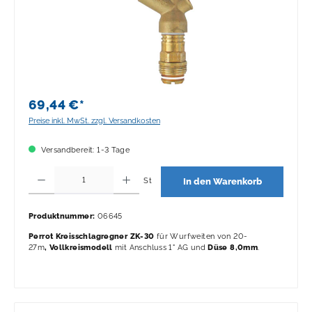
69,44 €*
Preise inkl. MwSt. zzgl. Versandkosten
Versandbereit: 1-3 Tage
Produkt Anzahl: Gib den gewünschten Wert ein oder benutze die Schaltflächen 
St
In den Warenkorb
Produktnummer:
06645
Perrot Kreisschlagregner ZK-30
für Wurfweiten von 20-
27m
, Vollkreismodell
mit Anschluss 1" AG und
Düse 8,0mm
.