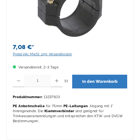
7,08 €*
Preise inkl. MwSt. zzgl. Versandkosten
Versandbereit: 2-3 Tage
Produkt Anzahl: Gib den gewünschten Wert ein oder benutze die Schaltflächen 
St
In den Warenkorb
Produktnummer:
13237503
PE Anbohrschelle
für 75mm
PE-Leitungen
. Abgang mit 1"
Innengewinde. Die
Klemmverbinder
sind geeignet für
Trinkwasseranwendungen und entsprechen den KTW und DVGW
Bestimmungen.