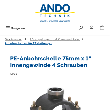
alt springen
Navigation
Bewässerung
PE-Kupplungen und Klemmverbinder
Anbohrschellen für PE-Leitungen
PE-Anbohrschelle 75mm x 1"
Innengewinde 4 Schrauben
Gebo
Bildergalerie überspringen