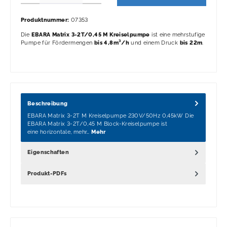
Produktnummer:
07353
Die
EBARA Matrix 3-2T/0,45 M Kreiselpumpe
ist eine mehrstufige
Pumpe für Fördermengen
bis 4,8m³/h
und einem Druck
bis 22m
.
Beschreibung
EBARA Matrix 3-2T M Kreiselpumpe 230V/50Hz 0,45kW Die
EBARA Matrix 3-2T/0,45 M Block-Kreiselpumpe ist
eine horizontale, mehr…
Mehr
Eigenschaften
Produkt-PDFs