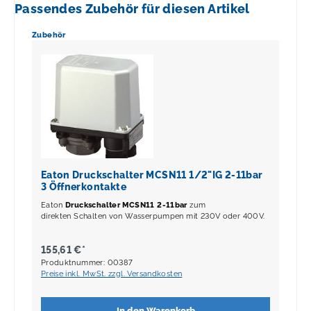
Passendes Zubehör für diesen Artikel
Produktgalerie überspringen
Zubehör
Eaton Druckschalter MCSN11 1/2"IG 2-11bar
3 Öffnerkontakte
Eaton
Druckschalter MCSN11 2-11bar
zum
direkten Schalten von Wasserpumpen mit 230V oder 400V.
155,61 €*
Produktnummer: 00387
Preise inkl. MwSt. zzgl. Versandkosten
In den Warenkorb