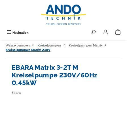
alt springen
Navigation
Wasserpumpen
Kreiselpumpen
Kreiselpumpen Matrix
Kreiselpumpen Matrix 230V
EBARA Matrix 3-2T M
Kreiselpumpe 230V/50Hz
0,45kW
Ebara
Bildergalerie überspringen