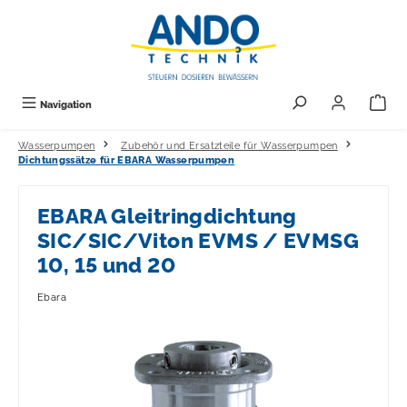
alt springen
Navigation
Wasserpumpen
Zubehör und Ersatzteile für Wasserpumpen
Dichtungssätze für EBARA Wasserpumpen
EBARA Gleitringdichtung
SIC/SIC/Viton EVMS / EVMSG
10, 15 und 20
Ebara
Bildergalerie überspringen