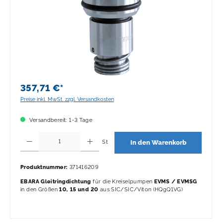
357,71 €*
Preise inkl. MwSt. zzgl. Versandkosten
Versandbereit: 1-3 Tage
Produkt Anzahl: Gib den gewünschten Wert ein oder benutze die Schaltflächen 
St
In den Warenkorb
Produktnummer:
371416209
EBARA Gleitringdichtung
für die Kreiselpumpen
EVMS / EVMSG
in den Größen
10, 15 und 20
aus
SIC/SIC/Viton (HQgQ1VG)