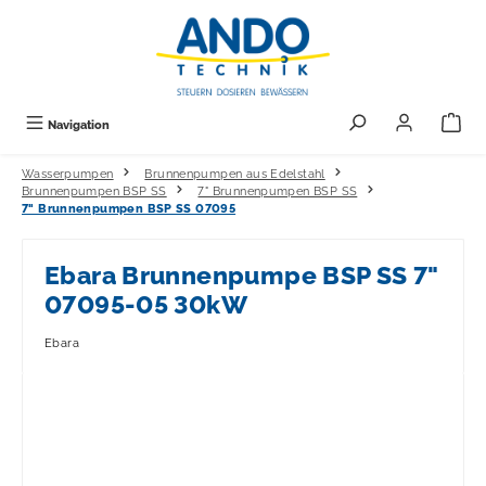
alt springen
Navigation
Wasserpumpen
Brunnenpumpen aus Edelstahl
Brunnenpumpen BSP SS
7" Brunnenpumpen BSP SS
7" Brunnenpumpen BSP SS 07095
Ebara Brunnenpumpe BSP SS 7"
07095-05 30kW
Ebara
Bildergalerie überspringen