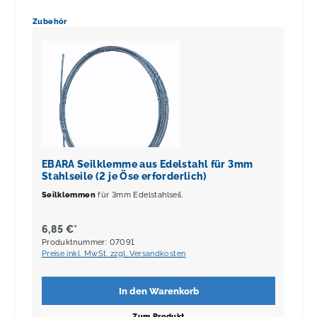
Produktgalerie überspringen
Zubehör
EBARA Seilklemme aus Edelstahl für 3mm
Stahlseile (2 je Öse erforderlich)
Seilklemmen
für 3mm Edelstahlseil.
6,85 €*
Produktnummer: 07091
Preise inkl. MwSt. zzgl. Versandkosten
In den Warenkorb
Zum Produkt