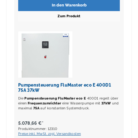
In den Warenkorb
Zum Produkt
Pumpensteuerung FluMaster eco E 400D1
75A 37kW
Die
Pumpensteuerung FluMaster eco E
400D1 regelt über
einen
Frequenzumrichter
eine Wasserpumpe mit
37kW
und
maximal
75A
auf konstanten Systemdruck.
5.078,66 €*
Produktnummer: 12310
Preise inkl. MwSt. zzgl. Versandkosten