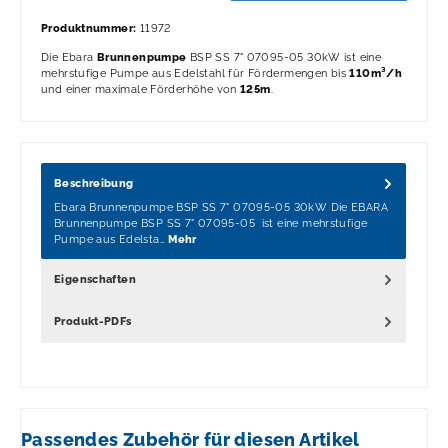
Produktnummer:
11972
Die Ebara
Brunnenpumpe
BSP SS 7" 07095-05 30kW ist eine
mehrstufige Pumpe aus Edelstahl für Fördermengen bis
110m³/h
und einer maximale Förderhöhe von
125m
.
Beschreibung
Ebara Brunnenpumpe BSP SS 7" 07095-05 30kW Die EBARA
Brunnenpumpe BSP SS 7" 07095-05 ist eine mehrstufige
Pumpe aus Edelsta…
Mehr
Eigenschaften
Produkt-PDFs
Passendes Zubehör für diesen Artikel