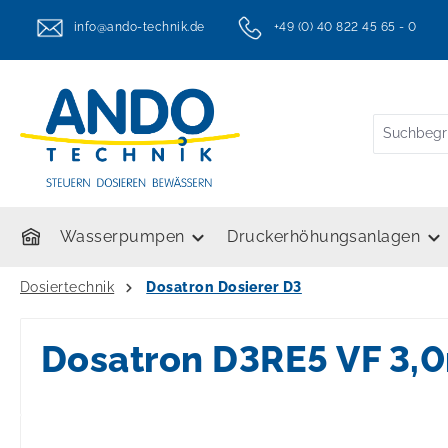
springen
Zur Hauptnavigation springen
info@ando-technik.de
+49 (0) 40 822 45 65 - 0
twt.header.serviceHotlineText
Wasserpumpen
Druckerhöhungsanlagen
Dosiertechnik
Dosatron Dosierer D3
Dosatron D3RE5 VF 3,
Bildergalerie überspringen