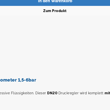
In den Warenkorb
Zum Produkt
ometer 1,5-6bar
essive Flüssigkeiten. Dieser
DN20
Druckregler wird komplett
mi