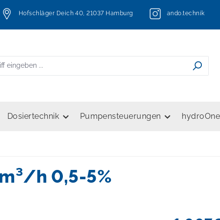
Hofschläger Deich 40, 21037 Hamburg
ando.technik
Dosiertechnik
Pumpensteuerungen
hydroOn
0m³/h 0,5-5%