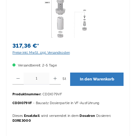
317,36 €*
Preise inkl. MwSt. zzgl. Versandkosten
Versandbereit: 2-5 Tage
Produkt Anzahl: Gib den gewünschten Wert ein oder benutze die Schaltflächen 
St
In den Warenkorb
Produktnummer:
CDDI079VF
CDDI079VF
- Bausatz Dosierpartie in VF-Ausführung
Dieses
Ersatzteil
wird verwendet in dem
Dosatron
Dosierer
:
D3RE3000