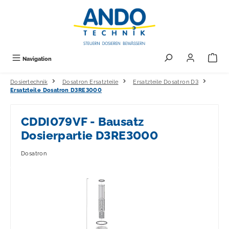
alt springen
Navigation
Dosiertechnik
Dosatron Ersatzteile
Ersatzteile Dosatron D3
Ersatzteile Dosatron D3RE3000
CDDI079VF - Bausatz
Dosierpartie D3RE3000
Dosatron
Bildergalerie überspringen