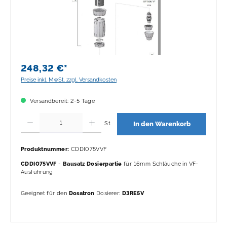
248,32 €*
Preise inkl. MwSt. zzgl. Versandkosten
Versandbereit: 2-5 Tage
Produkt Anzahl: Gib den gewünschten Wert ein oder benutze die Schaltflächen 
St
In den Warenkorb
Produktnummer:
CDDI075VVF
CDDI075VVF
-
Bausatz Dosierpartie
für 16mm Schläuche in VF-
Ausführung
Geeignet für den
Dosatron
Dosierer:
D3RE5V