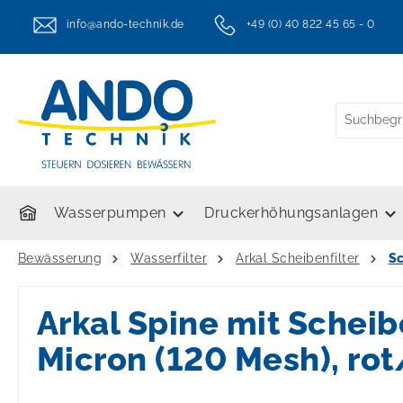
springen
Zur Hauptnavigation springen
info@ando-technik.de
+49 (0) 40 822 45 65 - 0
twt.header.serviceHotlineText
Wasserpumpen
Druckerhöhungsanlagen
Bewässerung
Wasserfilter
Arkal Scheibenfilter
Sc
Arkal Spine mit Scheib
Micron (120 Mesh), ro