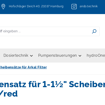
Hofschläger Deich 40, 21037 Hamburg
ando.technik
Dosiertechnik
Pumpensteuerungen
hydroOn
heibensätze für Arkal Filter
ensatz für 1-1½" Scheiben
t/red