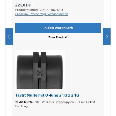
225,81 €*
Produktnummer: 70620-002680
Preise inkl. MwSt. zzgl. Versandkosten
In den Warenkorb
Zum Produkt
Tavlit Muffe mit O-Ring 2"IG x 2"IG
Tavlit Muffe
2"IG - 2"IG aus Polypropylen (PP) mit EPDM
Dichtring.