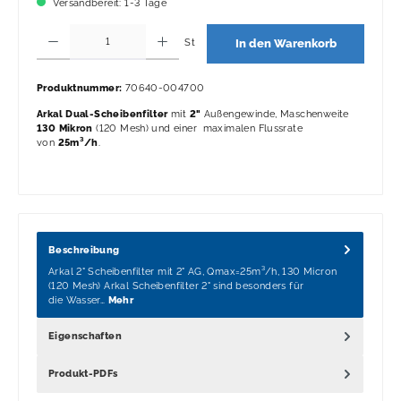
Versandbereit: 1-3 Tage
Produkt Anzahl: Gib den gewünschten Wert ein oder benutze die Schaltflächen 
St
In den Warenkorb
Produktnummer:
70640-004700
Arkal Dual-Scheibenfilter
mit
2"
Außengewinde, Maschenweite
130 Mikron
(120 Mesh) und einer maximalen Flussrate
von
25m³/h
.
Beschreibung
Arkal 2" Scheibenfilter mit 2" AG, Qmax=25m³/h, 130 Micron
(120 Mesh) Arkal Scheibenfilter 2" sind besonders für
die Wasser…
Mehr
Eigenschaften
Produkt-PDFs