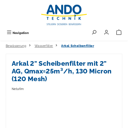
alt springen
Navigation
Bewässerung
Wasserfilter
Arkal Scheibenfilter
Arkal 2" Scheibenfilter mit 2"
AG, Qmax=25m³/h, 130 Micron
(120 Mesh)
Netafim
Bildergalerie überspringen