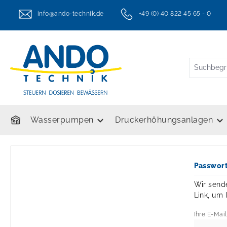
springen
Zur Hauptnavigation springen
info@ando-technik.de
+49 (0) 40 822 45 65 - 0
twt.header.serviceHotlineText
Wasserpumpen
Druckerhöhungsanlagen
Passwor
Wir sende
Link, um 
Ihre E-Mai