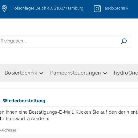
Hofschläger Deich 40, 21037 Hamburg
ando.technik
Dosiertechnik
Pumpensteuerungen
hydroOn
t-Wiederherstellung
n Ihnen eine Bestätigungs-E-Mail. Klicken Sie auf den darin en
Ihr Passwort zu ändern.
l-Adresse
*