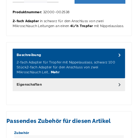
Produktnummer:
32000-002538
2-fach Adapter
in schwarz für den Anschluss von zwei
Mikroschlauch Leitungen an einen
4l/h Tropfer
mit Nippelauslass.
Beschreibung
2-fach Adapter für Tropfer mit Nippelauslass, schwarz 100
Stück2-fach Adapter für den Anschluss von zwei
Mikroschlauch Leit…
Mehr
Eigenschaften
Passendes Zubehör für diesen Artikel
Produktgalerie überspringen
Zubehör